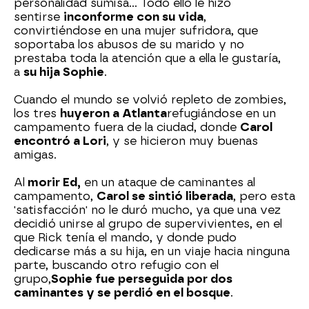
personalidad sumisa... Todo ello le hizo
sentirse
inconforme con su vida
,
convirtiéndose en una mujer sufridora, que
soportaba los abusos de su marido y no
prestaba toda la atención que a ella le gustaría,
a
su hija Sophie
.
Cuando el mundo se volvió repleto de zombies,
los tres
huyeron a Atlanta
refugiándose en un
campamento fuera de la ciudad, donde
Carol
encontró a Lori
, y se hicieron muy buenas
amigas.
Al
morir Ed,
en un ataque de caminantes al
campamento,
Carol se sintió liberada
, pero esta
'satisfacción' no le duró mucho, ya que una vez
decidió unirse al grupo de supervivientes, en el
que Rick tenía el mando, y donde pudo
dedicarse más a su hija, en un viaje hacia ninguna
parte, buscando otro refugio con el
grupo,
Sophie fue perseguida por dos
caminantes y se perdió en el bosque
.