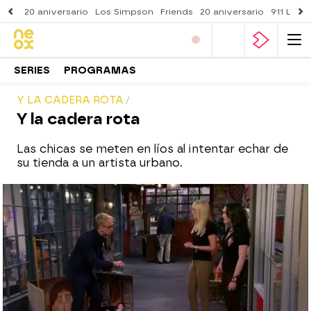
20 aniversario
Los Simpson
Friends
20 aniversario
911 Lone
SERIES
PROGRAMAS
Y LA CADERA ROTA
Y la cadera rota
Las chicas se meten en líos al intentar echar de
su tienda a un artista urbano.
neox