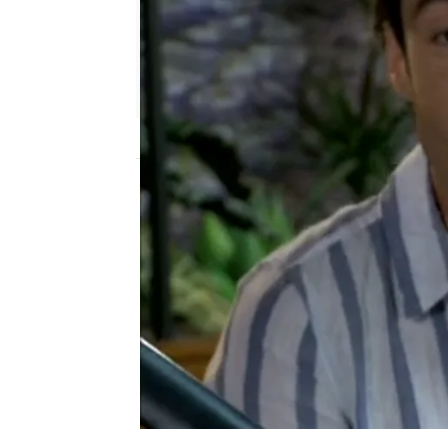
neox
Publicado:
10 de diciembre de 2010, 15:4
Ángel y Nanin han sido
a ciegas a una hermosa
no se esperan que la cit
Impares
Antena 3