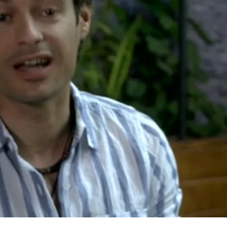
Whatsapp
Facebook
X
Flipboa
2
 engañados. Ambos esperan en su cita
 y despampánate mujer. Sin embargo
a es un cara a cara entre ambos.