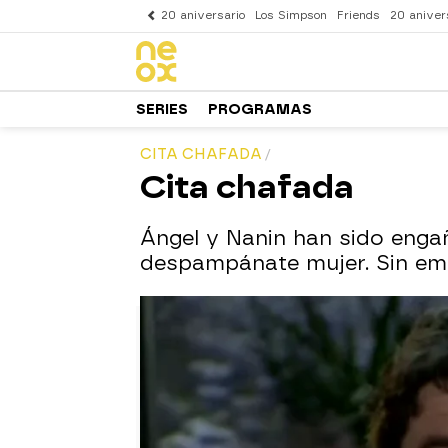
20 aniversario
Los Simpson
Friends
20 aniver
SERIES
PROGRAMAS
CITA CHAFADA
Cita chafada
Ángel y Nanin han sido enga
despampánate mujer. Sin emb