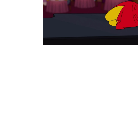
situaciones con su prof
mientras Bart escucha t
series neox