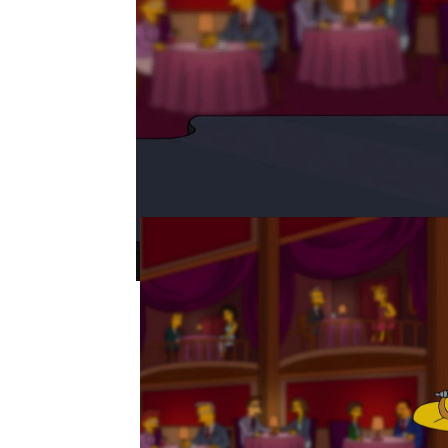
Neox
» Series
» Los Simpson
» Noticias
MOMENTO DESTACADO | 16 DE SEPTIE
Bart se apunta a clases de
profesora
Marge quiere que sus hijos hagan algunas
de tocar el piano es la que más gusta a B
neox
Madrid
Publicado:
16 de septiembre de 2021, 22
Bart no está demasiado 
pero cuando Marge le ll
de la que se enamora p
no le importa acudir a e
del colegio se puedan re