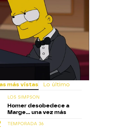
rd
as más vistas
Lo último
LOS SIMPSON
Homer desobedece a
Marge... una vez más
TEMPORADA 36