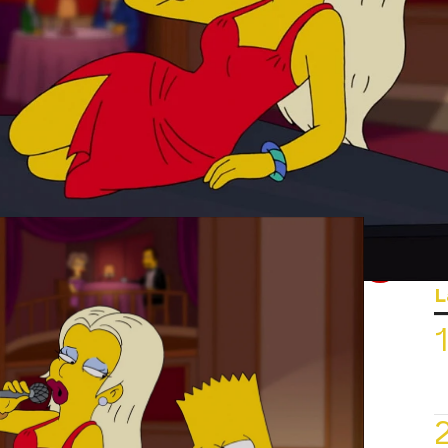
MBRE
 piano enamorado de la
 actividades extra además de ir al colegio y la
art.
Whatsapp
Facebook
X
Flipboa
L
:01
interesado en ningún tipo de clases,
eva a piano
descubre a una profesora
latónicamente
. Desde entonces, a Bart
sas clases aunque el resto de chavales
ír de él. Bart empieza a imaginarse