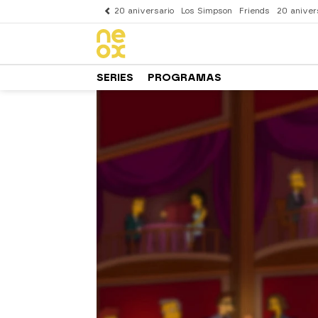
20 aniversario
Los Simpson
Friends
20 aniver
SERIES
PROGRAMAS