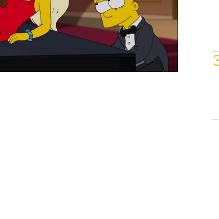
esora. ¿Sabes qué película parodian
ocar el piano a su profesora?