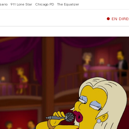
sario
911 Lone Star
Chicago PD
The Equalizer
EN DIR