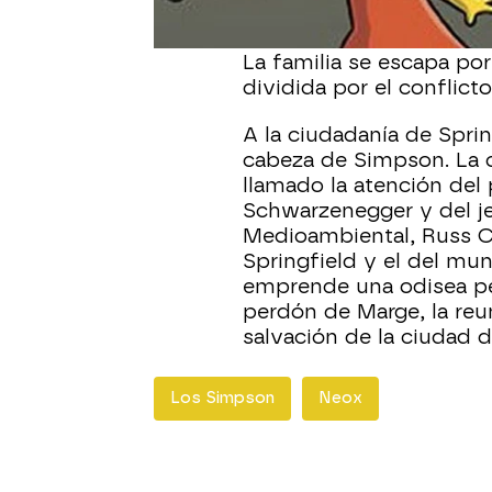
Marge está indignada p
Homer, una turba vengat
La familia se escapa po
dividida por el conflic
A la ciudadanía de Sprin
cabeza de Simpson. La
llamado la atención del 
Schwarzenegger y del je
Medioambiental, Russ Ca
Springfield y el del m
emprende una odisea pe
perdón de Marge, la reun
salvación de la ciudad 
Los Simpson
Neox