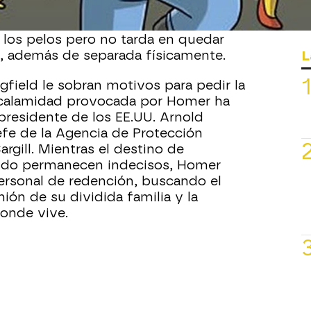
or la monumental metedura de pata de
iva cae sobre el hogar de los Simpson.
r los pelos pero no tarda en quedar
L
to, además de separada físicamente.
gfield le sobran motivos para pedir la
 calamidad provocada por Homer ha
presidente de los EE.UU. Arnold
fe de la Agencia de Protección
rgill. Mientras el destino de
undo permanecen indecisos, Homer
rsonal de redención, buscando el
ión de su dividida familia y la
donde vive.