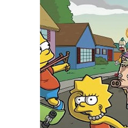
neox
Madrid
Publicado:
10 de enero de 2013, 17:05
Homer debe salvar al m
ha provocado. Todo co
un cerdo, y un silo lle
una combinación que de
todo lo que Springfield