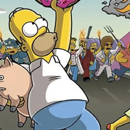
Whatsapp
Facebook
X
Flipboa
undo de una catástrofe que él mismo
mienza con Homer, su nueva mascota,
no de excrementos que tiene una fuga,
sencadena un desastre distinto a
 haya experimentado jamás. Mientras