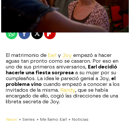
neox
Madrid
Publicado:
04 de marzo de 2021, 22:32
Whatsapp
Facebook
X
Flipboard
El matrimonio de
Earl
y
Joy
empezó a hacer
aguas tan pronto como se casaron. Por eso en
uno de sus primeros aniversarios,
Earl decidió
hacerle una fiesta sorpresa
a su mujer por su
cumpleaños. La idea le pareció genial a Joy,
el
problema vino
cuando empezó a conocer a los
invitados de la misma.
Randy
, que se había
encargado de ello, cogió las direcciones de una
libreta secreta de Joy.
Neox
» Series
» Me llamo Earl
» Noticias