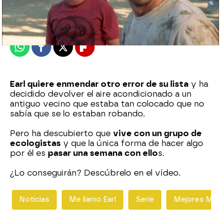
Madrid
Publicado:
09 de febrero de 2021, 22:33
Whatsapp
Facebook
X
Flipboard
Earl quiere enmendar otro error de su lista
y ha
decidido devolver el aire acondicionado a un
antiguo vecino que estaba tan colocado que no
sabía que se lo estaban robando.
Pero ha descubierto que
vive con un grupo de
ecologistas
y que la única forma de hacer algo
por él es
pasar una semana con ello
s.
¿Lo conseguirán? Descúbrelo en el vídeo.
Noticias
Me llamo Earl
Serie
Mejores Mo