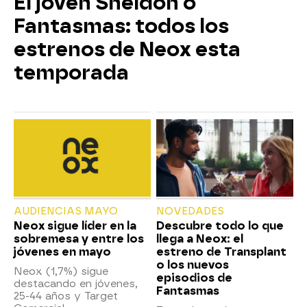
El joven Sheldon o
Fantasmas: todos los
estrenos de Neox esta
temporada
AUDIENCIAS MAYO
NOVEDADES
Neox sigue líder en la
Descubre todo lo que
sobremesa y entre los
llega a Neox: el
jóvenes en mayo
estreno de Transplant
o los nuevos
Neox (1,7%) sigue
episodios de
destacando en jóvenes,
Fantasmas
25-44 años y Target