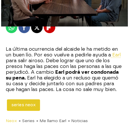
Madrid
Publicado:
22 de febrero de 2021, 22:32
Whatsapp
Facebook
X
Flipboard
La última ocurrencia del alcaide le ha metido en
un buen lío. Por eso vuelve a pedirle ayuda a
Earl
para salir airoso. Debe lograr que uno de los
presos haga las paces con las personas a las que
perjudicó. A cambio
Earl podrá ver condonada
su pena.
Earl ha elegido a un recluso que quemó
su casa y decide juntarlo con sus padres para
que hagan las paces. La cosa no sale muy bien.
series neox
Neox
» Series
» Me llamo Earl
» Noticias