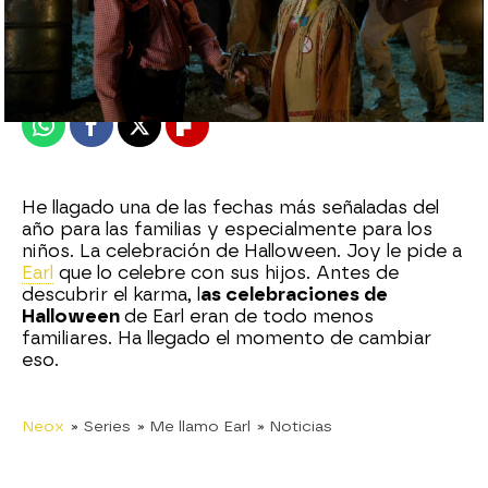
neox
Madrid
Publicado:
03 de marzo de 2021, 22:31
Whatsapp
Facebook
X
Flipboard
He llagado una de las fechas más señaladas del
año para las familias y especialmente para los
niños. La celebración de Halloween. Joy le pide a
Earl
que lo celebre con sus hijos. Antes de
descubrir el karma, l
as celebraciones de
Halloween
de Earl eran de todo menos
familiares. Ha llegado el momento de cambiar
eso.
Neox
» Series
» Me llamo Earl
» Noticias