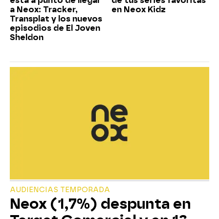
está a punto de llegar
de tus series favoritas
a Neox: Tracker,
en Neox Kidz
Transplat y los nuevos
episodios de El Joven
Sheldon
AUDIENCIAS TEMPORADA
Neox (1,7%) despunta en