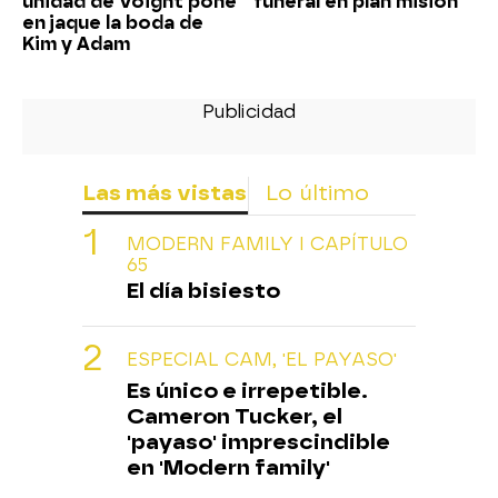
unidad de Voight pone
funeral en plan misión
en jaque la boda de
Kim y Adam
Las más vistas
Lo último
MODERN FAMILY I CAPÍTULO
65
El día bisiesto
ESPECIAL CAM, 'EL PAYASO'
Es único e irrepetible.
Cameron Tucker, el
'payaso' imprescindible
en 'Modern family'