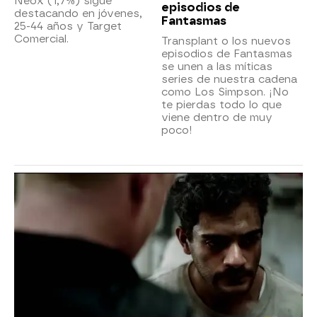
Neox (1,7%) sigue
episodios de
destacando en jóvenes,
Fantasmas
25-44 años y Target
Comercial.
Transplant o los nuevos
episodios de Fantasmas
se unen a las míticas
series de nuestra cadena
como Los Simpson. ¡No
te pierdas todo lo que
viene dentro de muy
poco!