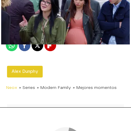
neox
Madrid
Publicado:
15 de mayo de 2019, 22:33
Whatsapp
Facebook
X
Flipboard
Alex Dunphy
Neox
» Series
» Modern Family
» Mejores momentos