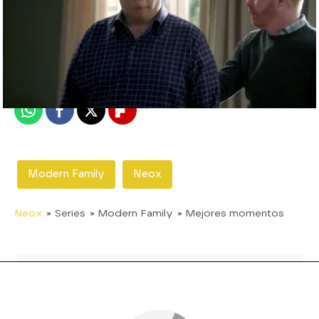
neox
Madrid
Publicado:
24 de enero de 2018, 22:11
Whatsapp
Facebook
X
Flipboard
Modern Family
Neox
Neox
» Series
» Modern Family
» Mejores momentos