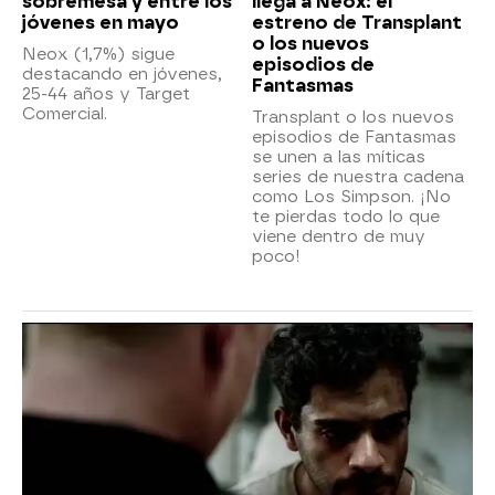
sobremesa y entre los
llega a Neox: el
jóvenes en mayo
estreno de Transplant
o los nuevos
Neox (1,7%) sigue
episodios de
destacando en jóvenes,
Fantasmas
25-44 años y Target
Comercial.
Transplant o los nuevos
episodios de Fantasmas
se unen a las míticas
series de nuestra cadena
como Los Simpson. ¡No
te pierdas todo lo que
viene dentro de muy
poco!