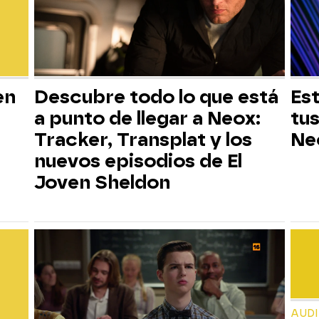
en
Descubre todo lo que está
Est
a punto de llegar a Neox:
tus
Tracker, Transplat y los
Ne
nuevos episodios de El
Joven Sheldon
AUD