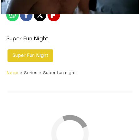
Publicado:
24 de marzo de 2014, 17:25
Whatsapp
Facebook
X
Flipboard
Super Fun Night
Super Fun Night
Neox
» Series
» Super fun night