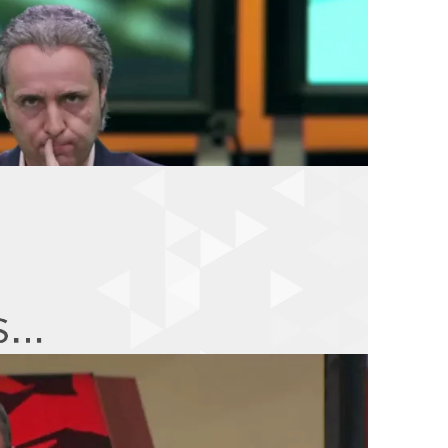
 rosco de 'Pasapalabra'
 caigo', Arturo Valls pasa a concursar
cipación en el programa no fue la
 vemos de buen humor.
 amor a la información"
to de la mano de
'Al Rojo Vivo'
y su
rcía Ferreras
. En el programa se vive
l descubrir que 'no ha pasado nada'.