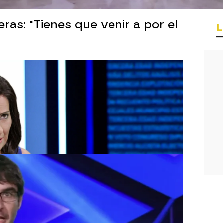
ras: "Tienes que venir a por el
L
ra en Boom
n estado en el programa de 'Boom' con
mostrado que son los mejores pasando
s
ías Prats no podían faltar
rats son cada vez más malos y su
ora Mónica Carrillo, no aguanta más