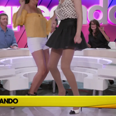
Whatsapp
Facebook
X
Flipboa
21
 de
'Pasapalabra'
, a los informativos,
mo
'La casa de papel'
, nadie se ha
y los scketches de los humoristas de
tor, Susanna Griso, Matías Prats,
Ra Bonet
han protagonizado algunos de
idos de la televisión.