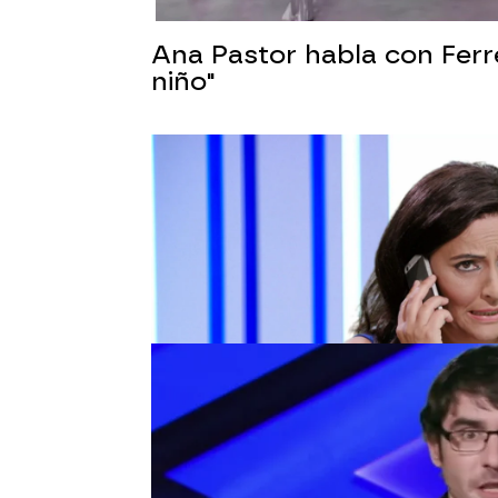
Ana Pastor habla con Ferre
niño"
JuanRa Bonet se desespe
Jorge, Paco y Emilio ha
JuanRa Bonet y han de
presupuesto de bomba
Los míticos chistes de Mat
Los chistes de Matías P
compañera, la presentad