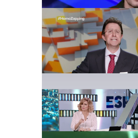
La información más actual
Susanna Griso
¿Qué es lo realmente im
informativo? La presen
tenido su parodia en H
Pedrerol: "Hoy en el Chir
Los contertulios de El 
en un apasionado deba
Inda, pero Josep Pedrer