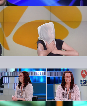
 en Espejo Público con
portante a la hora de cubrir un evento
tadora de espejo Público también ha
omo Zapping.
inguito tenemos una polémica"
Chiringuito de Jugones están metidos
te entre Tomás Roncero y Eduardo
ol tiene una polémica para debatir