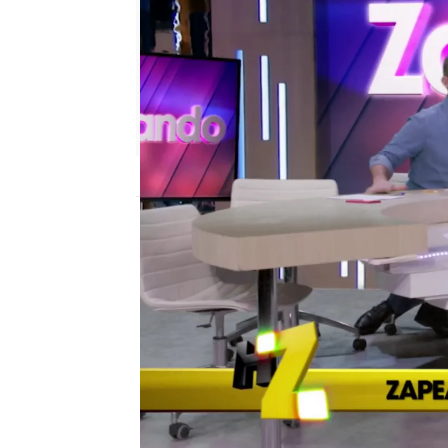
neox
Madrid
Publicado:
23 de noviembre de 2020, 14:
Desde el famoso rosco
pasando por series co
librado de las parodias 
Homo Zapping.
Ana Pas
Josep Pedrerol o Juan
los momentos más divert