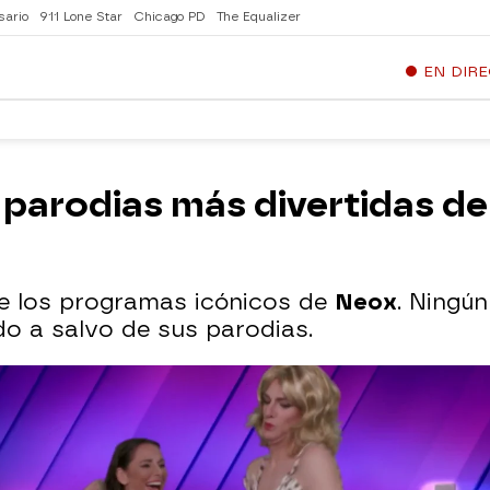
sario
911 Lone Star
Chicago PD
The Equalizer
EN DIR
parodias más divertidas de
e los programas icónicos de
Neox
. Ningú
ado a salvo de sus parodias.