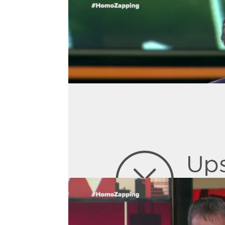
Arturo Valls se coló en el
El presentador de 'Ahora
en Pasapalabra. Su parti
mejor, pero siempre le
Ferreras: "Aquí hacemos el
La información al minu
presentador
Antonio Ga
un momento de tensión a
Homo Zapping