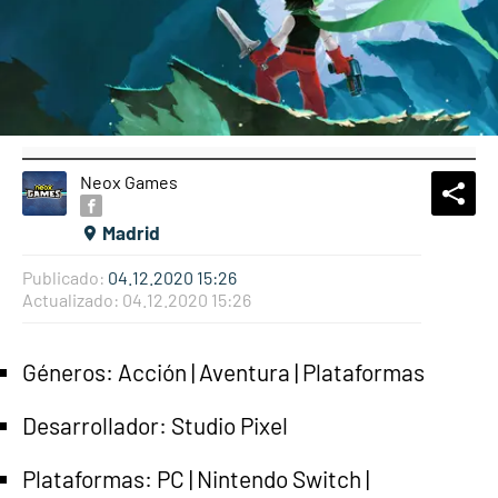
Neox Games
What
Comp
Madrid
Publicado:
04.12.2020 15:26
Actualizado:
04.12.2020 15:26
Géneros: Acción | Aventura | Plataformas
Desarrollador: Studio Pixel
Plataformas: PC | Nintendo Switch |