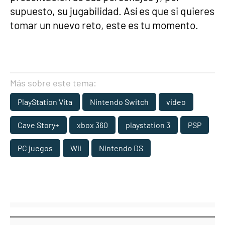
supuesto, su jugabilidad. Así es que si quieres
tomar un nuevo reto, este es tu momento.
Más sobre este tema:
PlayStation Vita
Nintendo Switch
video
Cave Story+
xbox 360
playstation 3
PSP
PC juegos
Wii
Nintendo DS