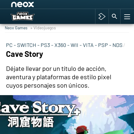
Among Us y Porno
Hyrule Warriors: La Era del Cataclismo
Neox Games
» Videojuegos
TGA Tercera gala
Super Mario cafetería oficial
PC - SWITCH - PS3 - X360 - WII - VITA - PSP - NDS
Cave Story
Cyberpunk 2077
Hyrule Warriors
Déjate llevar por un título de acción,
Asia peculiar tradición
aventura y plataformas de estilo pixel
cuyos personajes son únicos.