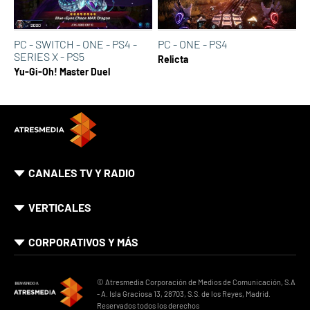
PC - SWITCH - ONE - PS4 -
PC - ONE - PS4
SERIES X - PS5
Relicta
Yu-Gi-Oh! Master Duel
CANALES TV Y RADIO
VERTICALES
CORPORATIVOS Y MÁS
© Atresmedia Corporación de Medios de Comunicación, S.A
- A. Isla Graciosa 13, 28703, S.S. de los Reyes, Madrid.
Reservados todos los derechos