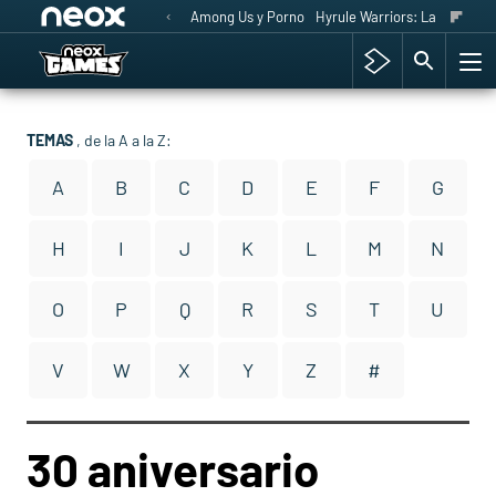
Among Us y Porno
Hyrule Warriors: La Era del 
TEMAS
, de la A a la Z:
A
B
C
D
E
F
G
H
I
J
K
L
M
N
O
P
Q
R
S
T
U
V
W
X
Y
Z
#
30 aniversario