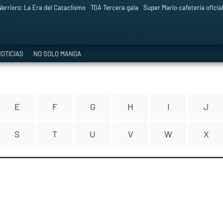
arriors: La Era del Cataclismo
TGA Tercera gala
Super Mario cafetería oficia
OTICIAS
NO SOLO MANGA
E
F
G
H
I
J
S
T
U
V
W
X