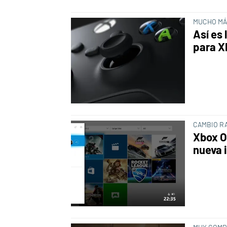
MUCHO MÁ
Así es
para X
CAMBIO R
Xbox O
nueva 