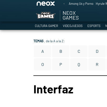
Among Us y Porno
Hyrule W
NEOX
GAMES
CULTURA GAMER
VIDEOJUEGOS
ESPORTS
N
TEMAS
, de la A a la Z:
A
B
C
D
O
P
Q
R
Interfaz