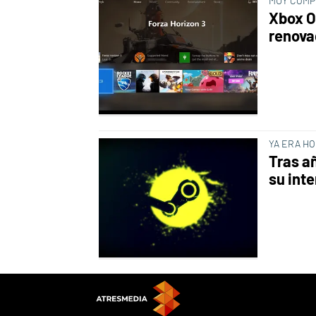
MUY COMP
Xbox O
renova
YA ERA H
Tras a
su inte