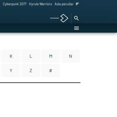
l
Cyberpunk 2077
Hyrule Warriors
Asia peculiar tradición
K
L
M
N
Y
Z
#