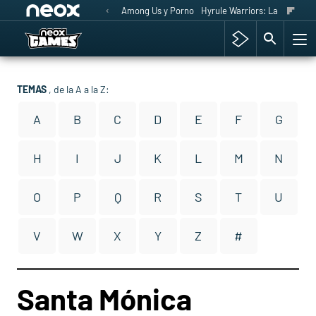
Among Us y Porno
Hyrule Warriors: La Era del 
TEMAS
, de la A a la Z:
A
B
C
D
E
F
G
H
I
J
K
L
M
N
O
P
Q
R
S
T
U
V
W
X
Y
Z
#
Santa Mónica