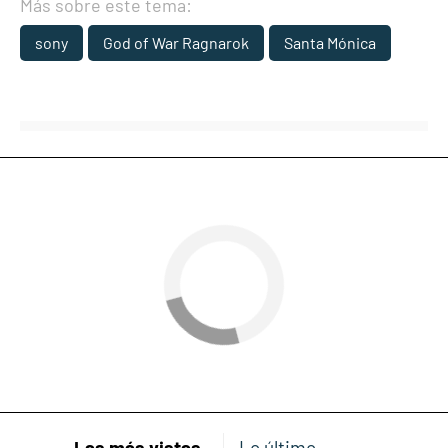
Más sobre este tema:
sony
God of War Ragnarok
Santa Mónica
Las más vistas
Lo último