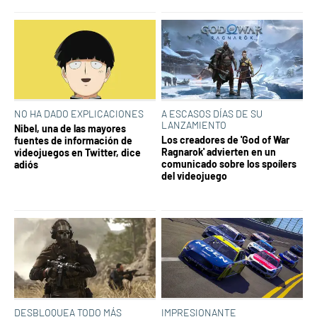
NO HA DADO EXPLICACIONES
A ESCASOS DÍAS DE SU
LANZAMIENTO
Nibel, una de las mayores
Los creadores de 'God of War
fuentes de información de
Ragnarok' advierten en un
videojuegos en Twitter, dice
comunicado sobre los spoílers
adiós
del videojuego
DESBLOQUEA TODO MÁS
IMPRESIONANTE