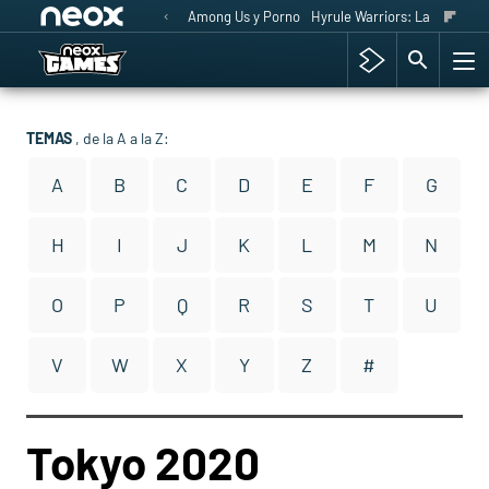
Among Us y Porno
Hyrule Warriors: La Era del 
TEMAS
, de la A a la Z:
A
B
C
D
E
F
G
H
I
J
K
L
M
N
O
P
Q
R
S
T
U
V
W
X
Y
Z
#
Tokyo 2020