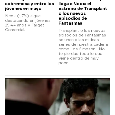
sobremesa y entre los
llega a Neox: el
jóvenes en mayo
estreno de Transplant
o los nuevos
Neox (1,7%) sigue
episodios de
destacando en jóvenes,
Fantasmas
25-44 años y Target
Comercial.
Transplant o los nuevos
episodios de Fantasmas
se unen a las míticas
series de nuestra cadena
como Los Simpson. ¡No
te pierdas todo lo que
viene dentro de muy
poco!