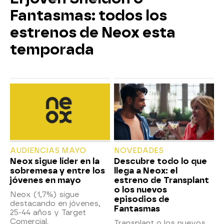
Fantasmas: todos los
estrenos de Neox esta
temporada
AUDIENCIAS MAYO
NOVEDADES
Neox sigue líder en la
Descubre todo lo que
sobremesa y entre los
llega a Neox: el
jóvenes en mayo
estreno de Transplant
o los nuevos
Neox (1,7%) sigue
episodios de
destacando en jóvenes,
Fantasmas
25-44 años y Target
Comercial.
Transplant o los nuevos