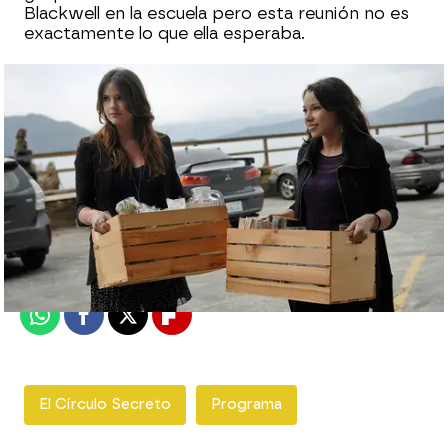
Blackwell en la escuela pero esta reunión no es
exactamente lo que ella esperaba.
neox
Madrid
Publicado:
18 de septiembre de 2013, 17:28
Whatsapp
Facebook
X
Flipboard
El Círculo Secreto
Programa