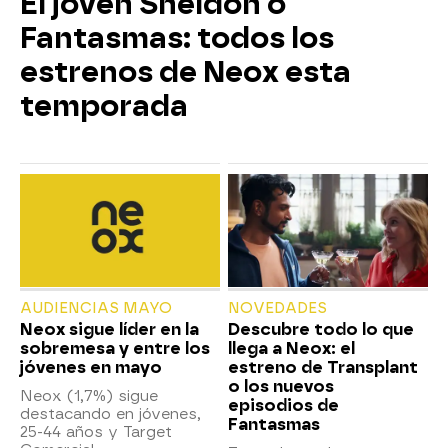
El joven Sheldon o
Fantasmas: todos los
estrenos de Neox esta
temporada
AUDIENCIAS MAYO
NOVEDADES
Neox sigue líder en la
Descubre todo lo que
sobremesa y entre los
llega a Neox: el
jóvenes en mayo
estreno de Transplant
o los nuevos
Neox (1,7%) sigue
episodios de
destacando en jóvenes,
Fantasmas
25-44 años y Target