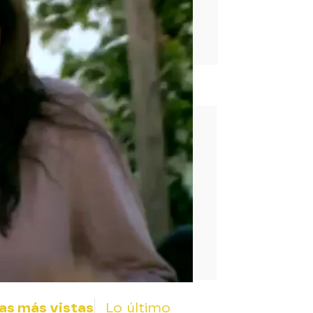
rd
as más vistas
Lo último