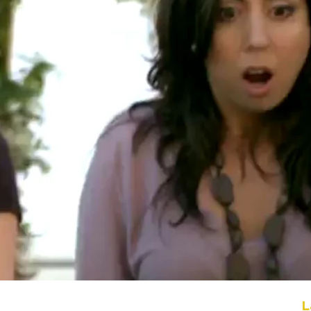
Whatsapp
Facebook
X
Flipboa
2
L