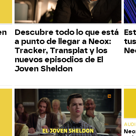
en
Descubre todo lo que está
Est
a punto de llegar a Neox:
tus
Tracker, Transplat y los
Ne
nuevos episodios de El
Joven Sheldon
AUD
Neox