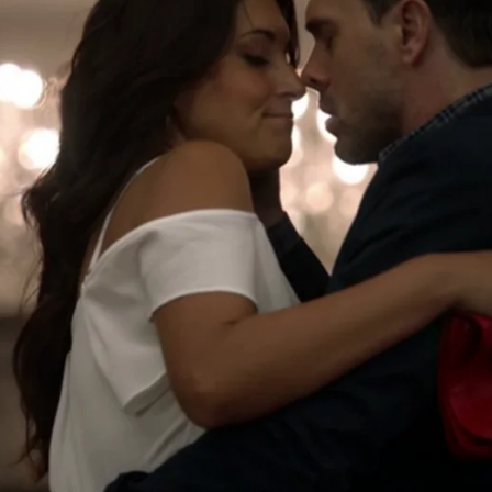
Whatsapp
Facebook
X
Flipboa
os