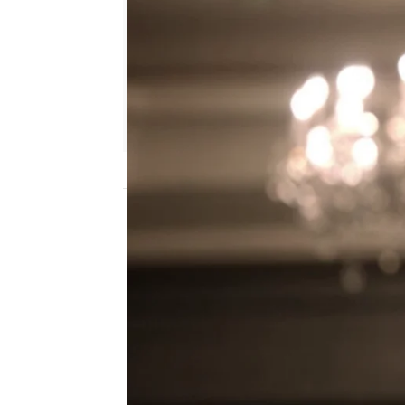
neox
Madrid
Publicado:
08 de junio de 2018, 16:24
la vida en piezas
Mejores Moment