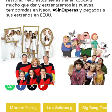
Historia. Pero estas series tienen todavía
mucho que dar y estrenaremos las nuevas
temporadas en Neox,
#SinEsperas
y pegados a
sus estrenos en EEUU.
neox
Madrid
Publicado:
20 de agosto de 2018, 15:30
Whatsapp
Facebook
X
Flipboard
Modern Family
Los Goldberg
Big Bang Theor