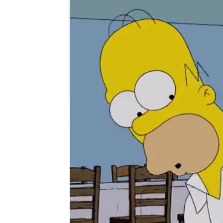
neox
Madrid
Publicado:
16 de febrero de 2020, 23:04
casey webb
Homer Simpson