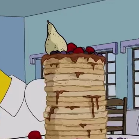
Whatsapp
Facebook
X
Flipboa
Los Simpson
Neox
crónicas carnívoras