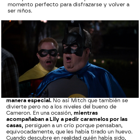
momento perfecto para disfrazarse y volver a
ser niños.
neox
Madrid
Publicado:
29 de octubre de 2021, 09:28
Whatsapp
Facebook
X
Flipboard
Cameron no se pierde una fiesta de disfraces ni
loco y claro,
cuando llega Halloween, lo vive de
manera especial.
No así Mitch que también se
divierte pero no a los niveles del bueno de
Cameron. En una ocasión,
mientras
acompañaban a Lily a pedir caramelos por las
casas,
persiguen a un crío porque pensaban,
equivocadamente, que les había tirado un huevo.
Cuando descubre en realidad quién había sido,