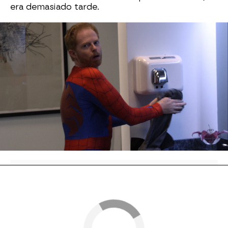
era demasiado tarde.
Es la primera
fiesta de Halloween de Mitch en
su nuevo trabajo
y ha oído que hay que ir
disfrazado. Así que, aunque no es muy partidario
del tema, decide ponerse el traje de Spiderman
en la oficina. Pero todo sale mal cuando se queda
encerrado en el baño y pasa el momento más
embarazoso de su vida.
Cameron Tucker
Mitchell Pritchett