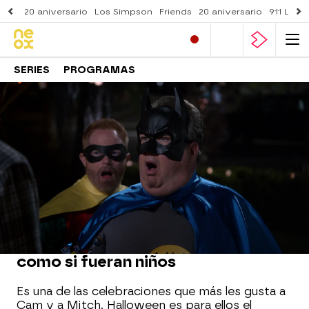
20 aniversario
Los Simpson
Friends
20 aniversario
911 Lone
SERIES
PROGRAMAS
Neox
» Series
» Modern Family
» Mejores momentos
NEOXWEEN
Cam y Mitch celebran Halloween
como si fueran niños
Es una de las celebraciones que más les gusta a
Cam y a Mitch. Halloween es para ellos el