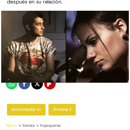
después en su relación.
neox
Madrid
Publicado:
22 de marzo de 2015, 17:41
Whatsapp
Facebook
X
Flipboard
atresmedia tv
Antena 3
Neox
» Series
» Xqesperar