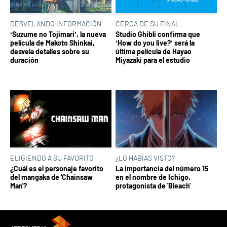
DESVELANDO INFORMACIÓN
CERCA DE SU FINAL
‘Suzume no Tojimari’, la nueva
Studio Ghibli confirma que
película de Makoto Shinkai,
‘How do you live?’ será la
desvela detalles sobre su
última película de Hayao
duración
Miyazaki para el estudio
ELIGIENDO A SU FAVORITO
¿LO HABÍAS VISTO?
¿Cuál es el personaje favorito
La importancia del número 15
del mangaka de 'Chainsaw
en el nombre de Ichigo,
Man'?
protagonista de 'Bleach'