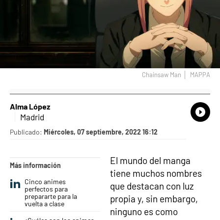
Chainsaw Man
MAPPA
Alma López
What
Comp
Madrid
Publicado:
Miércoles, 07 septiembre, 2022 16:12
El mundo del manga
Más información
tiene muchos nombres
Cinco animes
que destacan con luz
perfectos para
prepararte para la
propia y, sin embargo,
vuelta a clase
ninguno es como