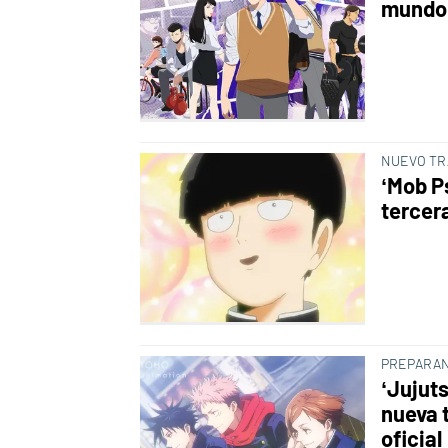
mundo 
NUEVO TR
‘Mob P
tercer
PREPARAN
‘Jujut
nueva 
oficial