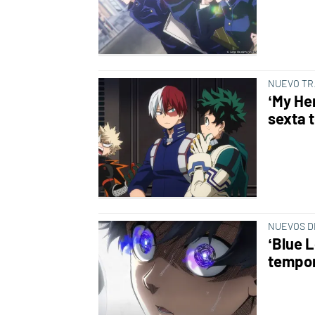
NUEVO TR
‘My He
sexta 
NUEVOS D
‘Blue 
tempor