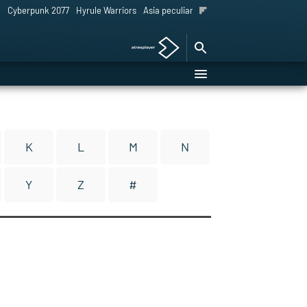
l
Cyberpunk 2077
Hyrule Warriors
Asia peculiar tradición
K
L
M
N
Y
Z
#