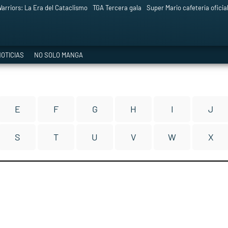
arriors: La Era del Cataclismo
TGA Tercera gala
Super Mario cafetería oficia
OTICIAS
NO SOLO MANGA
E
F
G
H
I
J
S
T
U
V
W
X