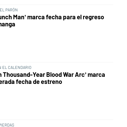
 EL PARÓN
unch Man’ marca fecha para el regreso
manga
N EL CALENDARIO
h Thousand-Year Blood War Arc’ marca
erada fecha de estreno
PIERDAS