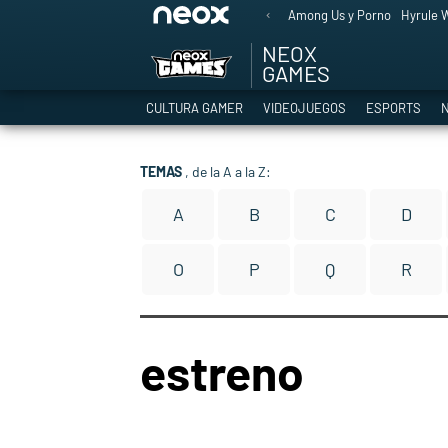
Among Us y Porno
Hyrule W
NEOX
GAMES
CULTURA GAMER
VIDEOJUEGOS
ESPORTS
N
TEMAS
, de la A a la Z:
A
B
C
D
O
P
Q
R
estreno