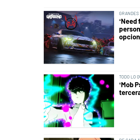
GRANDES
‘Need 
person
opcio
TODO LO 
‘Mob P
tercer