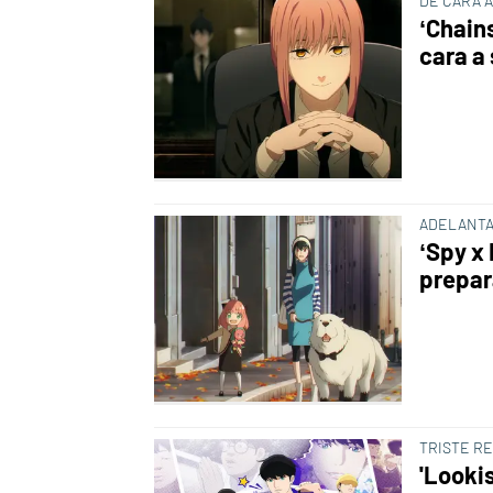
DE CARA 
‘Chain
cara a
ADELANTA
‘Spy x 
prepar
TRISTE R
'Looki