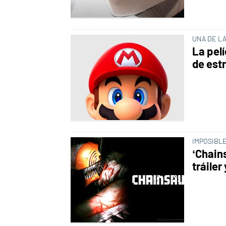
UNA DE L
La pelí
de estr
IMPOSIBL
‘Chain
tráiler