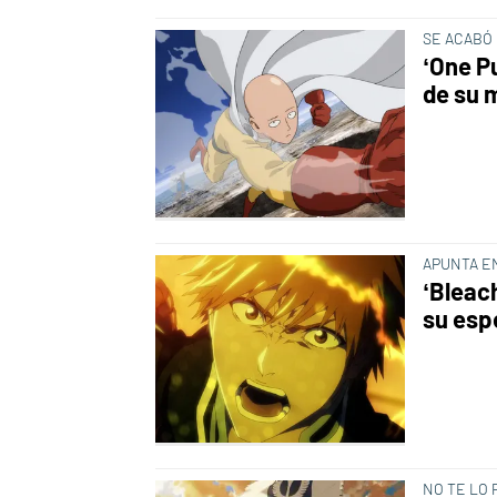
SE ACABÓ
‘One P
de su 
APUNTA E
‘Bleac
su esp
NO TE LO 