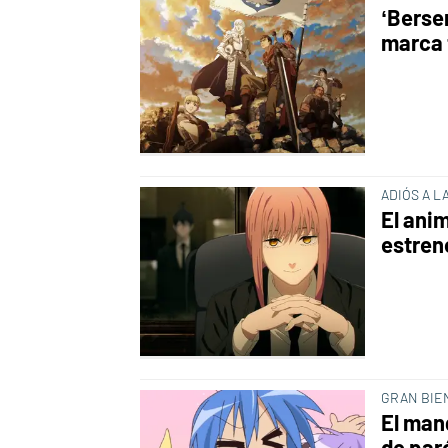
‘Berse
marca 
ADIÓS A L
El ani
estreno
GRAN BIE
El man
de par