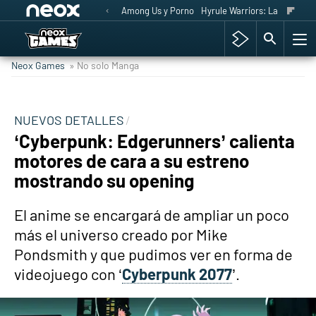
Among Us y Porno
Hyrule Warriors: La Era del 
Neox Games
» No solo Manga
NUEVOS DETALLES
‘Cyberpunk: Edgerunners’ calienta
motores de cara a su estreno
mostrando su opening
El anime se encargará de ampliar un poco
más el universo creado por Mike
Pondsmith y que pudimos ver en forma de
videojuego con ‘
Cyberpunk 2077
’.