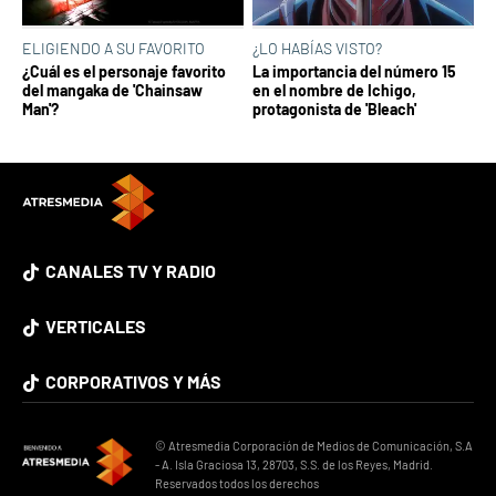
ELIGIENDO A SU FAVORITO
¿LO HABÍAS VISTO?
¿Cuál es el personaje favorito
La importancia del número 15
del mangaka de 'Chainsaw
en el nombre de Ichigo,
Man'?
protagonista de 'Bleach'
CANALES TV Y RADIO
VERTICALES
CORPORATIVOS Y MÁS
© Atresmedia Corporación de Medios de Comunicación, S.A
- A. Isla Graciosa 13, 28703, S.S. de los Reyes, Madrid.
Reservados todos los derechos