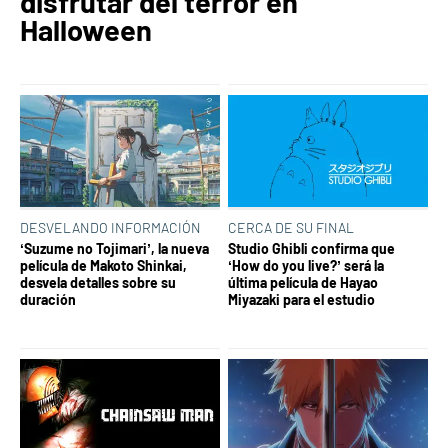
disfrutar del terror en
Halloween
DESVELANDO INFORMACIÓN
CERCA DE SU FINAL
‘Suzume no Tojimari’, la nueva
Studio Ghibli confirma que
película de Makoto Shinkai,
‘How do you live?’ será la
desvela detalles sobre su
última película de Hayao
duración
Miyazaki para el estudio