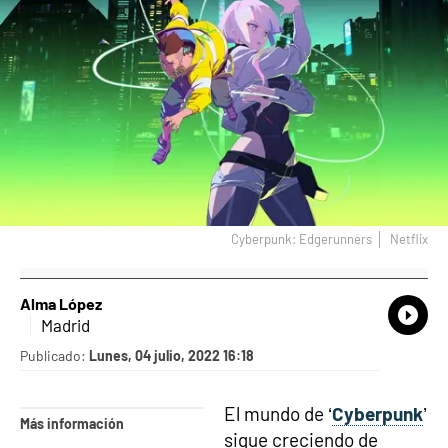
Cyberpunk: Edgerunners
Netflix
Alma López
What
Comp
Madrid
Publicado:
Lunes, 04 julio, 2022 16:18
El mundo de ‘
Cyberpunk
’
Más información
sigue creciendo de