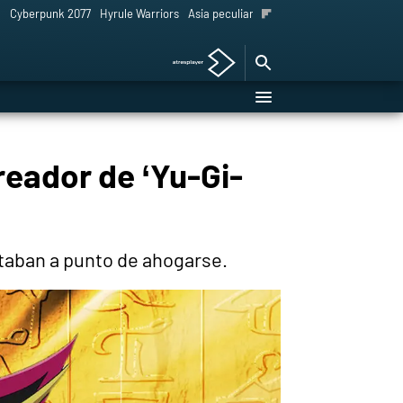
l
Cyberpunk 2077
Hyrule Warriors
Asia peculiar tradición
reador de ‘Yu-Gi-
taban a punto de ahogarse.