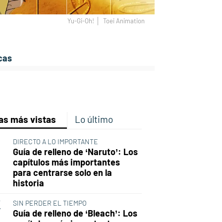
Yu-Gi-Oh!
Toei Animation
cas
p
ir
ebook
Twitter
Linkedin
Flipboard
as más vistas
Lo último
DIRECTO A LO IMPORTANTE
Guía de relleno de ‘Naruto’: Los
capítulos más importantes
para centrarse solo en la
historia
SIN PERDER EL TIEMPO
Guía de relleno de ‘Bleach’: Los