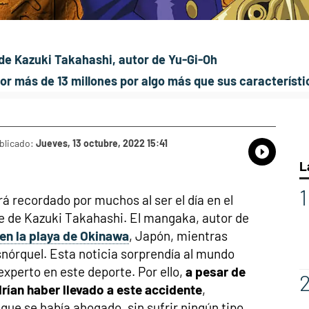
 de Kazuki Takahashi, autor de Yu-Gi-Oh
or más de 13 millones por algo más que sus característi
blicado:
Jueves, 13 octubre, 2022 15:41
Whatsap
Compart
Fac
L
erá recordado por muchos al ser el día en el
e de Kazuki Takahashi. El mangaka, autor de
en la playa de Okinawa
, Japón, mientras
nórquel. Esta noticia sorprendía al mundo
xperto en este deporte. Por ello,
a pesar de
rían haber llevado a este accidente
,
que se había ahogado, sin sufrir ningún tipo