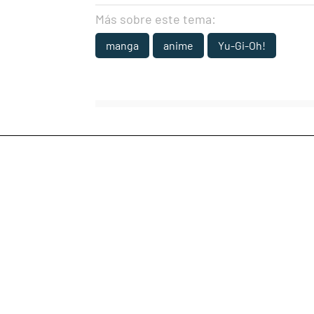
Más sobre este tema:
manga
anime
Yu-Gi-Oh!