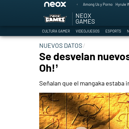
Among Us y Porno
Hyrule W
NEOX
GAMES
CULTURA GAMER
VIDEOJUEGOS
ESPORTS
N
NUEVOS DATOS
Se desvelan nuevos 
Oh!’
Señalan que el mangaka estaba i