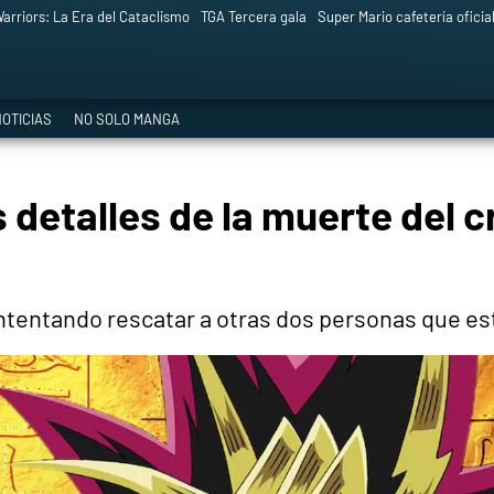
arriors: La Era del Cataclismo
TGA Tercera gala
Super Mario cafetería oficia
OTICIAS
NO SOLO MANGA
detalles de la muerte del c
ntentando rescatar a otras dos personas que es