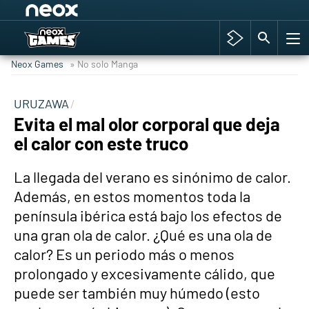
Among Us y Porno
Hyrule Warriors: La Era del Cataclismo
Neox Games
» No solo Manga
TGA Tercera gala
Super Mario cafetería oficial
URUZAWA
Evita el mal olor corporal que deja
Cyberpunk 2077
el calor con este truco
Hyrule Warriors
Asia peculiar tradición
La llegada del verano es sinónimo de calor.
Además, en estos momentos toda la
península ibérica está bajo los efectos de
una gran ola de calor. ¿Qué es una ola de
calor? Es un periodo más o menos
prolongado y excesivamente cálido, que
puede ser también muy húmedo (esto