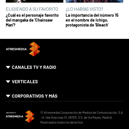
ELIGIENDO A SU FAVORITO
¿LO HABÍAS VISTO?
¿Cuál es el personaje favorito
La importancia del número 15
del mangaka de 'Chainsaw
en el nombre de Ichigo,
Man'?
protagonista de 'Bleach'
CANALES TV Y RADIO
VERTICALES
CORPORATIVOS Y MÁS
© Atresmedia Corporación de Medios de Comunicación, S.A
- A. Isla Graciosa 13, 28703, S.S. de los Reyes, Madrid.
Reservados todos los derechos