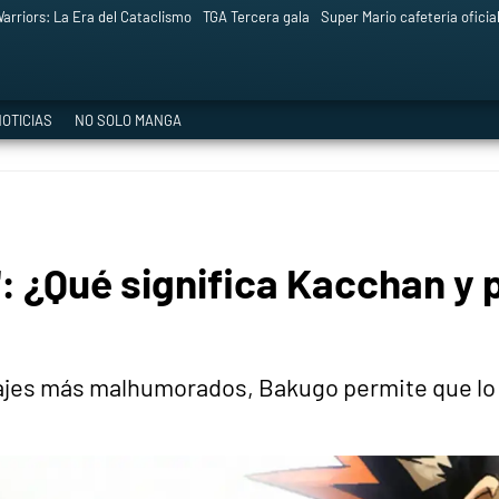
arriors: La Era del Cataclismo
TGA Tercera gala
Super Mario cafetería oficia
OTICIAS
NO SOLO MANGA
: ¿Qué significa Kacchan y 
najes más malhumorados, Bakugo permite que lo 