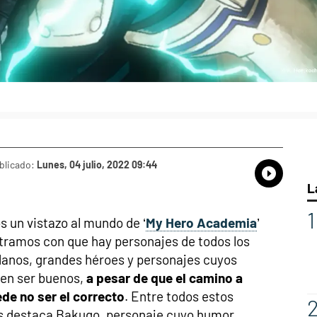
blicado:
Lunes, 04 julio, 2022 09:44
Whatsap
Compart
Fac
L
 un vistazo al mundo de ‘
My Hero Academia
’
tramos con que hay personajes de todos los
illanos, grandes héroes y personajes cuyos
den ser buenos,
a pesar de que el camino a
de no ser el correcto
. Entre todos estos
s destaca Bakugo, personaje cuyo humor