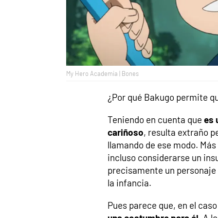
My Hero Academia | Bones
¿Por qué Bakugo permite qu
Teniendo en cuenta que
es 
cariñoso
, resulta extraño 
llamando de ese modo. Más 
incluso considerarse un ins
precisamente un personaje
la infancia.
Pues parece que, en el cas
una costumbre para él
. A l