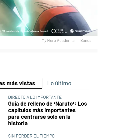
My Hero Academia
Bones
p
ir
ebook
Twitter
Linkedin
Flipboard
as más vistas
Lo último
DIRECTO A LO IMPORTANTE
Guía de relleno de ‘Naruto’: Los
capítulos más importantes
para centrarse solo en la
historia
SIN PERDER EL TIEMPO