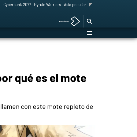
l
Cyberpunk 2077
Hyrule Warriors
Asia peculiar tradición
por qué es el mote
llamen con este mote repleto de