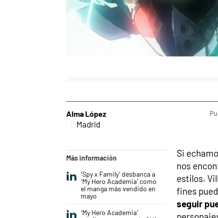
Alma López
Pu
Madrid
Si echamos
Más información
nos encon
‘Spy x Family’ desbanca a
estilos. V
‘My Hero Academia’ como
el manga más vendido en
fines pue
mayo
seguir pue
‘My Hero Academia’
personaje