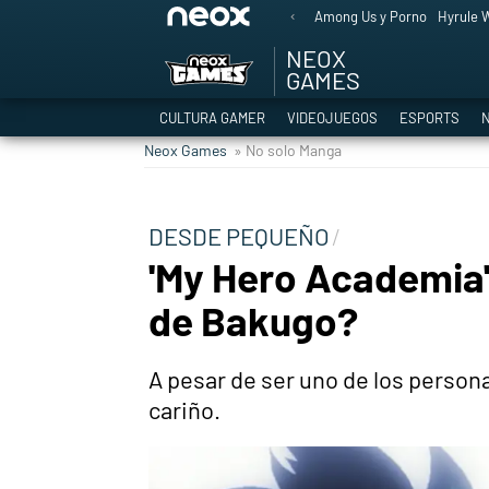
Among Us y Porno
Hyrule W
NEOX
GAMES
CULTURA GAMER
VIDEOJUEGOS
ESPORTS
N
Neox Games
» No solo Manga
DESDE PEQUEÑO
'My Hero Academia'
de Bakugo?
A pesar de ser uno de los perso
cariño.