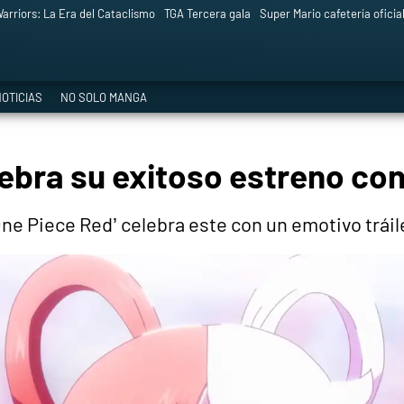
arriors: La Era del Cataclismo
TGA Tercera gala
Super Mario cafetería oficia
OTICIAS
NO SOLO MANGA
ebra su exitoso estreno con
One Piece Red’ celebra este con un emotivo tráil