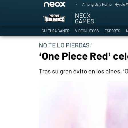
Among Us y Porno
Hyrule W
NEOX
GAMES
CULTURA GAMER
VIDEOJUEGOS
ESPORTS
N
NO TE LO PIERDAS
‘One Piece Red’ cel
Tras su gran éxito en los cines, ‘