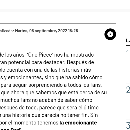
blicado:
Martes, 06 septiembre, 2022 15:28
Whatsap
Compart
Fac
L
 de los años, ‘One Piece’ nos ha mostrado
ran potencial para destacar. Después de
olo cuenta con una de las historias más
s y emocionantes, sino que ha sabido cómo
para seguir sorprendiendo a todos los fans.
o que ahora que sabemos que está cerca de su
l, muchos fans no acaban de saber cómo
Después de todo, parece que será el último
n una historia que parecía no tener fin. Sin
por el momento tenemos
la emocionante
iece Red’
.