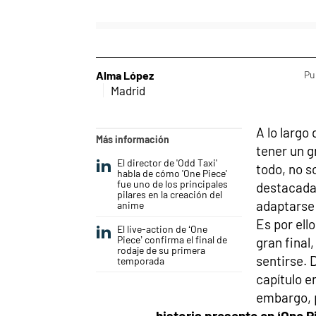
Alma López
Pu
Madrid
A lo largo
Más información
tener un g
El director de 'Odd Taxi'
todo, no s
habla de cómo 'One Piece'
fue uno de los principales
destacada
pilares en la creación del
adaptarse 
anime
Es por ell
El live-action de ‘One
Piece’ confirma el final de
gran fina
rodaje de su primera
sentirse. 
temporada
capítulo e
embargo, 
historia presente en ‘One P