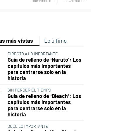
One Piece Red
Toei Animation
p
ir
ebook
Twitter
Linkedin
Flipboard
as más vistas
Lo último
DIRECTO A LO IMPORTANTE
Guía de relleno de ‘Naruto’: Los
capítulos más importantes
para centrarse solo en la
historia
SIN PERDER EL TIEMPO
Guía de relleno de ‘Bleach’: Los
capítulos más importantes
para centrarse solo en la
historia
SOLO LO IMPORTANTE