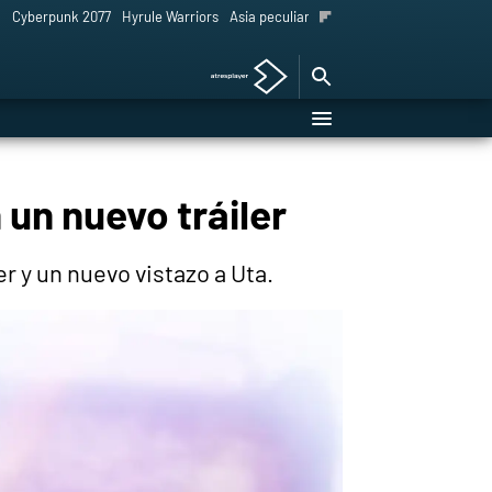
l
Cyberpunk 2077
Hyrule Warriors
Asia peculiar tradición
 un nuevo tráiler
er y un nuevo vistazo a Uta.