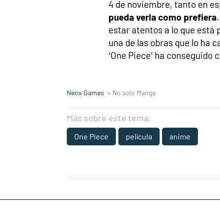
4 de noviembre, tanto en e
pueda verla como prefiera
estar atentos a lo que está 
una de las obras que lo ha 
‘One Piece’ ha conseguido c
Neox Games
» No solo Manga
Más sobre este tema:
One Piece
película
anime