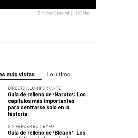
El último Samurai
HBO Max
p
ir
ebook
Twitter
Linkedin
Flipboard
as más vistas
Lo último
DIRECTO A LO IMPORTANTE
Guía de relleno de ‘Naruto’: Los
capítulos más importantes
para centrarse solo en la
historia
SIN PERDER EL TIEMPO
Guía de relleno de ‘Bleach’: Los