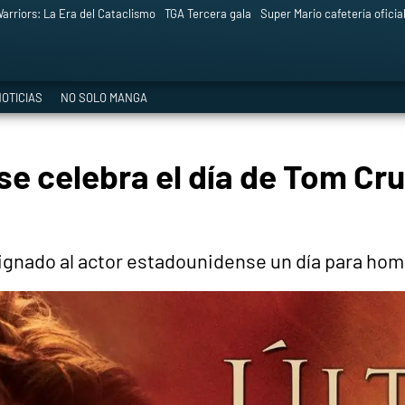
arriors: La Era del Cataclismo
TGA Tercera gala
Super Mario cafetería oficia
OTICIAS
NO SOLO MANGA
se celebra el día de Tom Cru
signado al actor estadounidense un día para hom