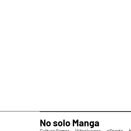
No solo Manga
Cultura Gamer
Videojuegos
eSports