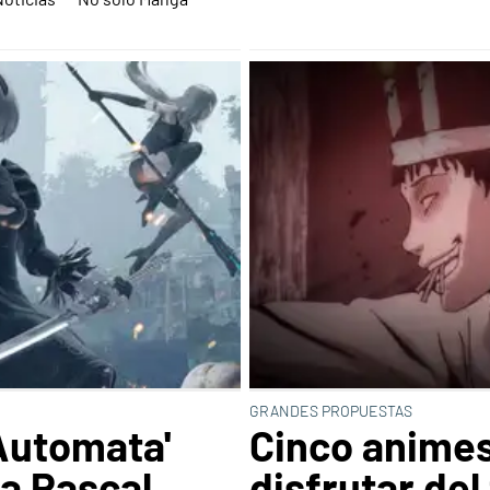
GRANDES PROPUESTAS
Automata'
Cinco animes
a Pascal,
disfrutar del