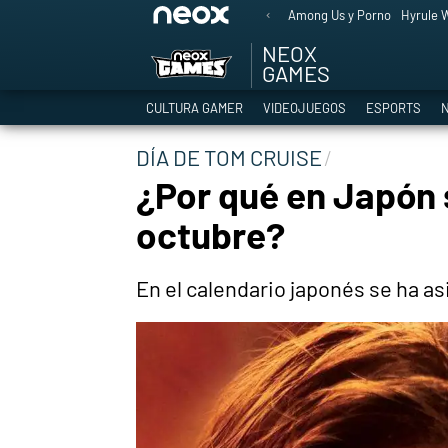
Among Us y Porno
Hyrule W
NEOX
GAMES
CULTURA GAMER
VIDEOJUEGOS
ESPORTS
N
DÍA DE TOM CRUISE
¿Por qué en Japón 
octubre?
En el calendario japonés se ha a