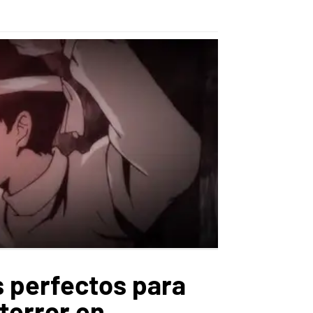
 perfectos para
 terror en