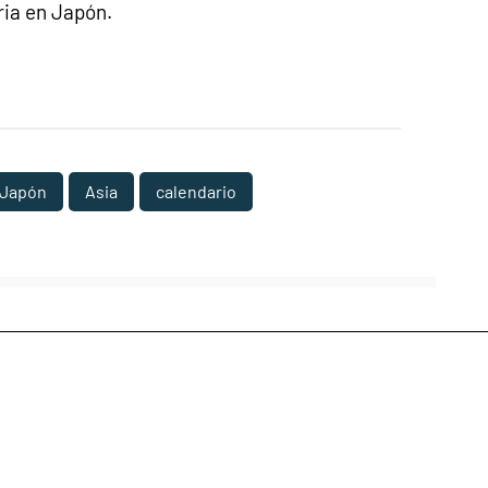
ria en Japón.
Japón
Asia
calendario