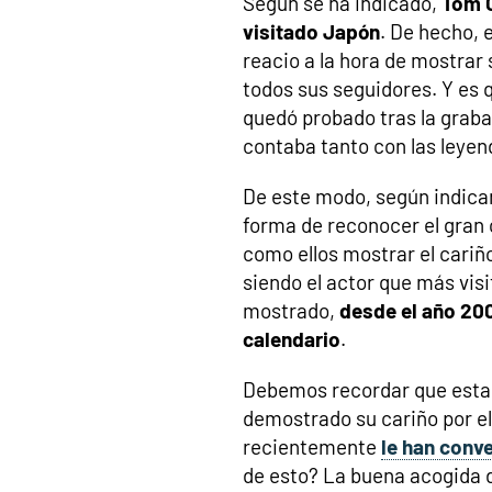
Según se ha indicado,
Tom C
visitado Japón
. De hecho, 
reacio a la hora de mostrar 
todos sus seguidores. Y es 
quedó probado tras la grabac
contaba tanto con las leyen
De este modo, según indican
forma de reconocer el gran 
como ellos mostrar el cariñ
siendo el actor que más visi
mostrado,
desde el año 200
calendario
.
Debemos recordar que esta n
demostrado su cariño por el
recientemente
le han conv
de esto? La buena acogida d