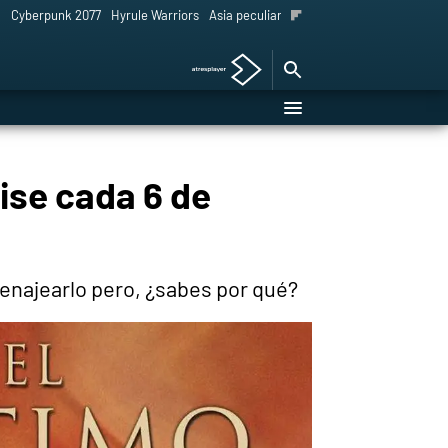
l
Cyberpunk 2077
Hyrule Warriors
Asia peculiar tradición
ise cada 6 de
enajearlo pero, ¿sabes por qué?