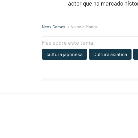
actor que ha marcado histo
Neox Games
» No solo Manga
Más sobre este tema:
cultura japonesa
Cultura asiática