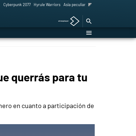
l
Cyberpunk 2077
Hyrule Warriors
Asia peculiar tradición
ue querrás para tu
nero en cuanto a participación de