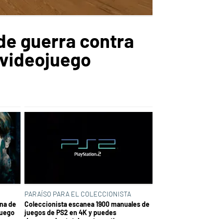
 de guerra contra
 videojuego
PARAÍSO PARA EL COLECCIONISTA
una de
Coleccionista escanea 1900 manuales de
juego
juegos de PS2 en 4K y puedes