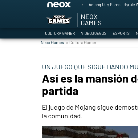
Among Us y Porno
Hyrule W
NEOX
GAMES
CULTURA GAMER
VIDEOJUEGOS
ESPORTS
N
Neox Games
» Cultura Gamer
UN JUEGO QUE SIGUE DANDO MU
Así es la mansión d
partida
El juego de Mojang sigue demostr
la comunidad.