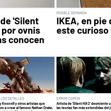
POSIBLE DEMANDA
 de 'Silent
IKEA, en pie
 por ovnis
este curioso
ns conocen
 LOS DETALLES
ERROR COMÚN
 Knoxvill y otros artistas que
Artista de 'Silent Hill 2' desmiente 
on a crear al famoso Nathan Drake,
las teorías fan más extendidas del 