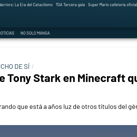
arriors: La Era del Cataclismo
TGA Tercera gala
Super Mario cafetería oficia
OTICIAS
NO SOLO MANGA
CHO DE SÍ
e Tony Stark en Minecraft q
ando que está a años luz de otros títulos del gé