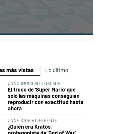
p
ir
ebook
Twitter
Linkedin
Flipboard
as más vistas
Lo último
UNA COMUNIDAD DEDICADA
El truco de 'Super Mario' que
solo las máquinas conseguían
reproducir con exactitud hasta
ahora
UNA HISTORIA DIFERENTE
¿Quién era Kratos,
protagonista de 'God of War',