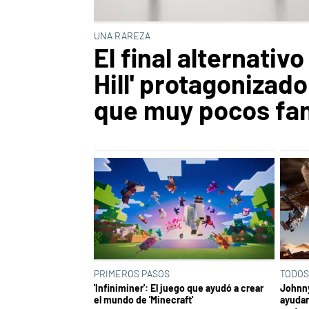
UNA RAREZA
El final alternativo
Hill' protagonizado
que muy pocos fa
PRIMEROS PASOS
TODOS
'Infiniminer': El juego que ayudó a crear
Johnny
el mundo de 'Minecraft'
ayudar