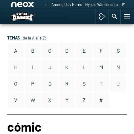
Among Us y Porno
Hyrule Warriors: La Era del 
TEMAS
, de la A a la Z:
A
B
C
D
E
F
G
H
I
J
K
L
M
N
O
P
Q
R
S
T
U
V
W
X
Y
Z
#
cómic