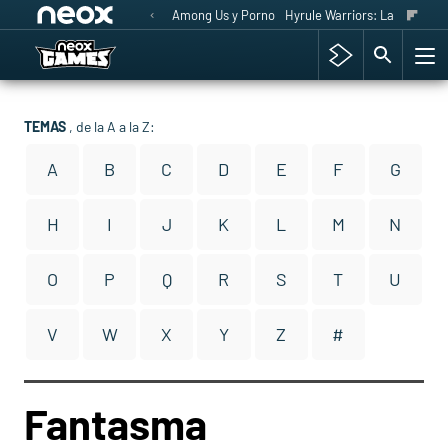
Among Us y Porno
Hyrule Warriors: La Era del 
TEMAS
, de la A a la Z:
A
B
C
D
E
F
G
H
I
J
K
L
M
N
O
P
Q
R
S
T
U
V
W
X
Y
Z
#
Fantasma