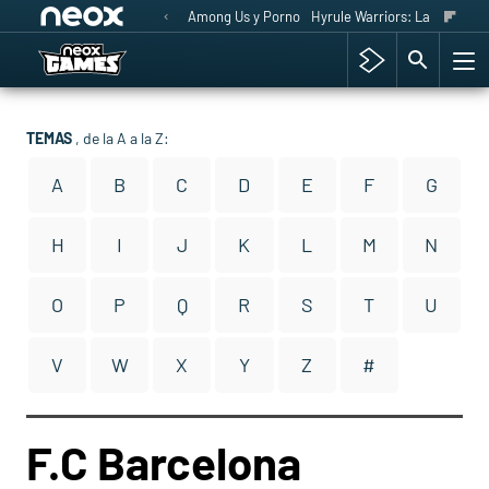
Among Us y Porno
Hyrule Warriors: La Era del 
TEMAS
, de la A a la Z:
A
B
C
D
E
F
G
H
I
J
K
L
M
N
O
P
Q
R
S
T
U
V
W
X
Y
Z
#
F.C Barcelona