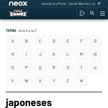
Among Us y Porno
Hyrule Warriors: La Era del 
TEMAS
, de la A a la Z:
A
B
C
D
E
F
G
H
I
J
K
L
M
N
O
P
Q
R
S
T
U
V
W
X
Y
Z
#
japoneses