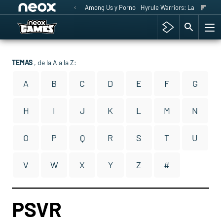
Among Us y Porno
Hyrule Warriors: La Era del 
TEMAS
, de la A a la Z:
A
B
C
D
E
F
G
H
I
J
K
L
M
N
O
P
Q
R
S
T
U
V
W
X
Y
Z
#
PSVR