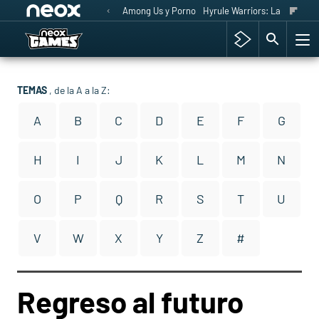
Among Us y Porno
Hyrule Warriors: La Era del 
TEMAS
, de la A a la Z:
A
B
C
D
E
F
G
H
I
J
K
L
M
N
O
P
Q
R
S
T
U
V
W
X
Y
Z
#
Regreso al futuro