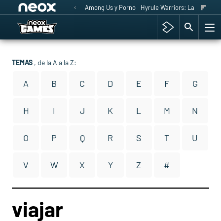
Among Us y Porno
Hyrule Warriors: La Era del 
TEMAS
, de la A a la Z:
A
B
C
D
E
F
G
H
I
J
K
L
M
N
O
P
Q
R
S
T
U
V
W
X
Y
Z
#
viajar