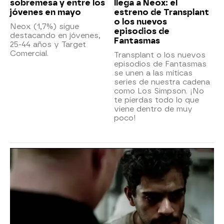
sobremesa y entre los
llega a Neox: el
jóvenes en mayo
estreno de Transplant
o los nuevos
Neox (1,7%) sigue
episodios de
destacando en jóvenes,
Fantasmas
25-44 años y Target
Comercial.
Transplant o los nuevos
episodios de Fantasmas
se unen a las míticas
series de nuestra cadena
como Los Simpson. ¡No
te pierdas todo lo que
viene dentro de muy
poco!