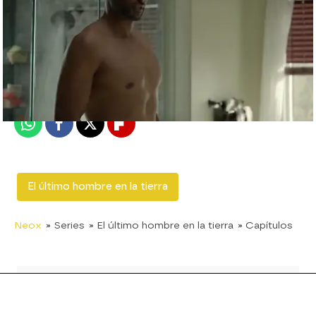
neox
Madrid
Publicado:
08 de junio de 2018, 16:18
Whatsapp
Facebook
X
Flipboard
El último hombre en la tierra
Neox
» Series
» El último hombre en la tierra
» Capítulos