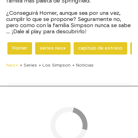
familia más paleta de Springfield.
¿Conseguirá Homer, aunque sea por una vez,
cumplir lo que se propone? Seguramente no,
pero como con la familia Simpson nunca se sabe
... ¡Dale al play para descubrirlo!
Homer
series neox
capítulo de estreno
N
Neox
» Series
» Los Simpson
» Noticias